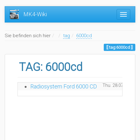
MK4-Wiki
Home
Sie befinden sich hier
tag
6000cd
tag:6000cd
TAG: 6000cd
Thu. 28.07.2016 1
Radiosystem Ford 6000 CD