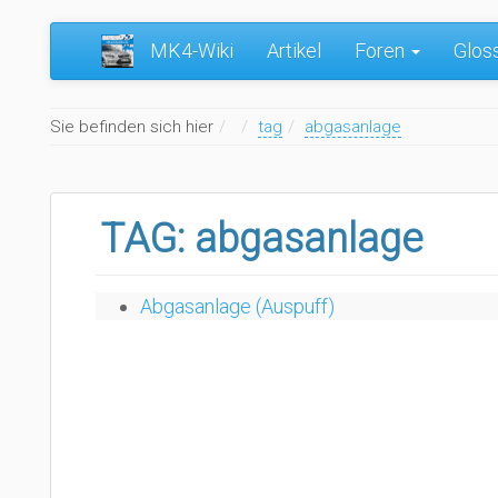
MK4-Wiki
Artikel
Foren
Glos
Home
Sie befinden sich hier
tag
abgasanlage
TAG: abgasanlage
Abgasanlage (Auspuff)