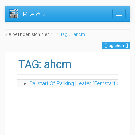
MK4-Wiki
Home
Sie befinden sich hier
tag
ahcm
tag:ahcm
TAG: ahcm
Callstart Of Parking Heater (Fernstart der St