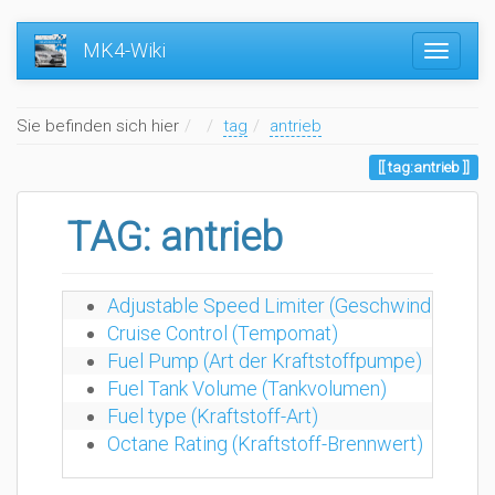
MK4-Wiki
Home
Sie befinden sich hier
tag
antrieb
tag:antrieb
TAG: antrieb
Adjustable Speed Limiter (Geschwindigkeits
Cruise Control (Tempomat)
Fuel Pump (Art der Kraftstoffpumpe)
Fuel Tank Volume (Tankvolumen)
Fuel type (Kraftstoff-Art)
Octane Rating (Kraftstoff-Brennwert)