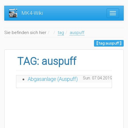
MK4-Wiki
Home
Sie befinden sich hier
tag
auspuff
tag:auspuff
TAG: auspuff
Sun. 07.04.2019 11:38
Abgasanlage (Auspuff)