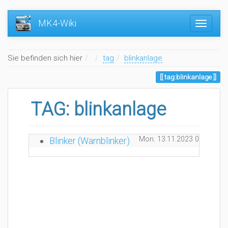
MK4-Wiki
Home
Sie befinden sich hier
tag
blinkanlage
tag:blinkanlage
TAG: blinkanlage
Mon. 13.11.2023 08:20
G
Blinker (Warnblinker)