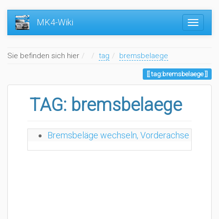
MK4-Wiki
Home
Sie befinden sich hier
tag
bremsbelaege
tag:bremsbelaege
TAG: bremsbelaege
S
Bremsbeläge wechseln, Vorderachse (VA)