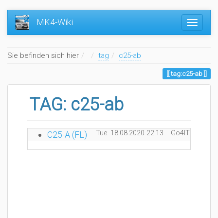
MK4-Wiki
Home
Sie befinden sich hier
tag
c25-ab
tag:c25-ab
TAG: c25-ab
Tue. 18.08.2020 22:13
Go4IT
0 Kom
C25-A (FL)