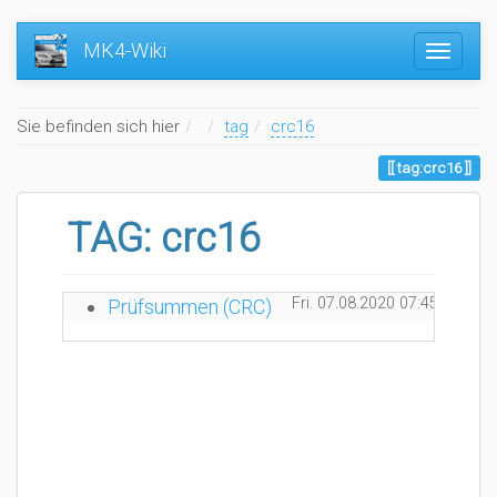
MK4-Wiki
Home
Sie befinden sich hier
tag
crc16
tag:crc16
TAG: crc16
Fri. 07.08.2020 07:45
Go4I
Prüfsummen (CRC)