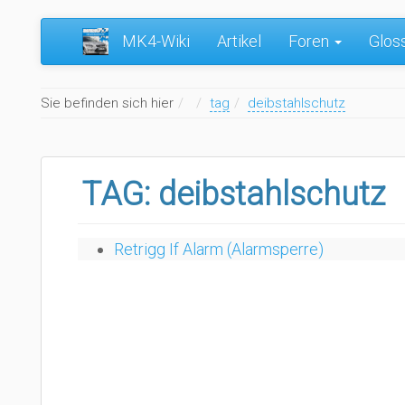
MK4-Wiki
Artikel
Foren
Glos
Home
Sie befinden sich hier
tag
deibstahlschutz
TAG: deibstahlschutz
Retrigg If Alarm (Alarmsperre)