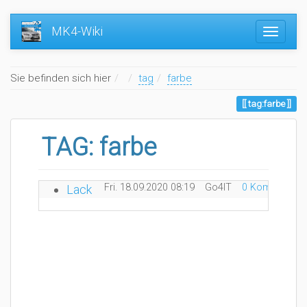
MK4-Wiki
Home
Sie befinden sich hier
tag
farbe
tag:farbe
TAG: farbe
Fri. 18.09.2020 08:19
Go4IT
0 Kommentare
Lack