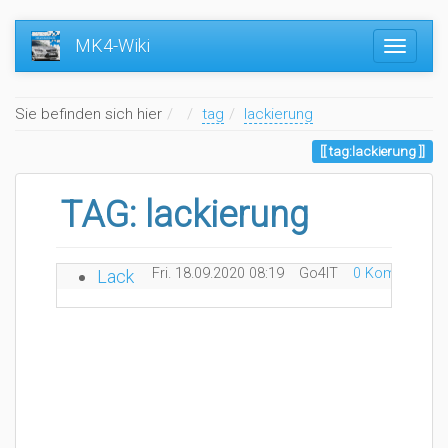
MK4-Wiki
Home
Sie befinden sich hier
tag
lackierung
tag:lackierung
TAG: lackierung
Fri. 18.09.2020 08:19
Go4IT
0 Kommentare
Lack