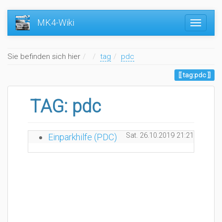
MK4-Wiki
Home
Sie befinden sich hier
tag
pdc
tag:pdc
TAG: pdc
Sat. 26.10.2019 21:21
Go4IT
Einparkhilfe (PDC)