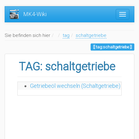
MK4-Wiki
Home
Sie befinden sich hier
tag
schaltgetriebe
tag:schaltgetriebe
TAG: schaltgetriebe
Sat. 2
Getriebeöl wechseln (Schaltgetriebe)