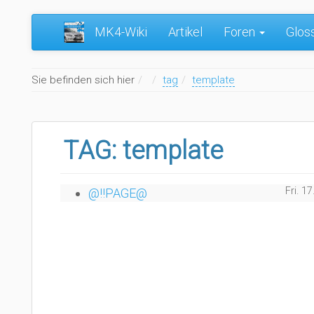
MK4-Wiki
Artikel
Foren
Glos
Home
Sie befinden sich hier
tag
template
TAG: template
Fri. 1
@!!PAGE@