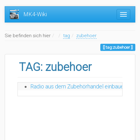
MK4-Wiki
Home
Sie befinden sich hier
tag
zubehoer
tag:zubehoer
TAG: zubehoer
Thu
Radio aus dem Zubehörhandel einbauen