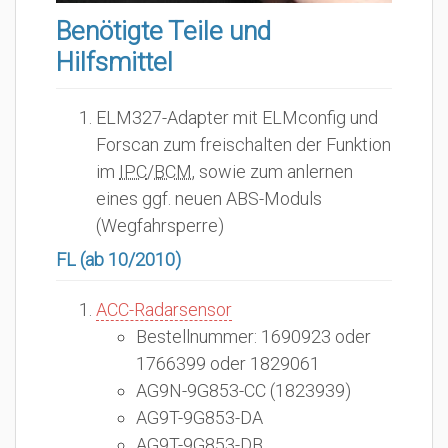
Benötigte Teile und
Hilfsmittel
ELM327-Adapter mit ELMconfig und
Forscan zum freischalten der Funktion
im
IPC
/
BCM
, sowie zum anlernen
eines ggf. neuen ABS-Moduls
(Wegfahrsperre)
FL (ab 10/2010)
ACC-Radarsensor
Bestellnummer: 1690923 oder
1766399 oder 1829061
AG9N-9G853-CC (1823939)
AG9T-9G853-DA
AG9T-9G853-DB