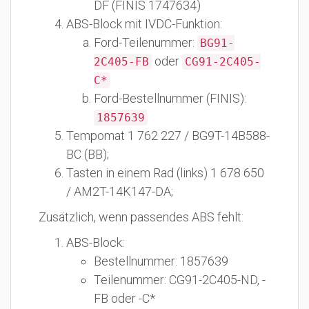
DF (FINIS 1747634)
ABS-Block mit IVDC-Funktion:
Ford-Teilenummer:
BG91-
oder
2C405-FB
CG91-2C405-
C*
Ford-Bestellnummer (FINIS):
1857639
Tempomat 1 762 227 / BG9T-14B588-
BC (BB);
Tasten in einem Rad (links) 1 678 650
/ AM2T-14K147-DA;
Zusätzlich, wenn passendes ABS fehlt:
ABS-Block:
Bestellnummer: 1857639
Teilenummer: CG91-2C405-ND, -
FB oder -C*