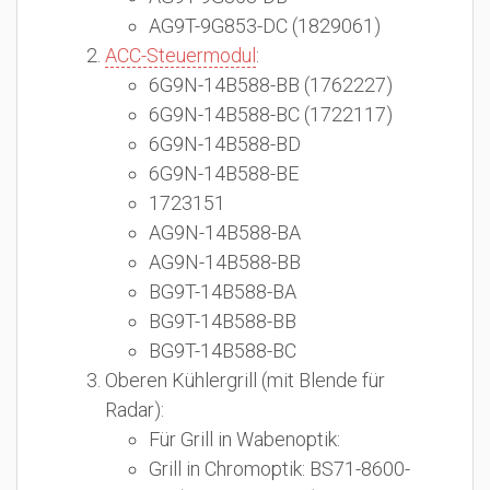
AG9T-9G853-DC (1829061)
ACC-Steuermodul
:
6G9N-14B588-BB (1762227)
6G9N-14B588-BC (1722117)
6G9N-14B588-BD
6G9N-14B588-BE
1723151
AG9N-14B588-BA
AG9N-14B588-BB
BG9T-14B588-BA
BG9T-14B588-BB
BG9T-14B588-BC
Oberen Kühlergrill (mit Blende für
Radar):
Für Grill in Wabenoptik:
Grill in Chromoptik: BS71-8600-