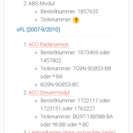
ABS-Modul:
Bestellnummer: 1857635
Teilenummer:
vFL (2007-9/2010)
ACC-Radarsensor
:
Bestellnummer: 1673469 oder
1457802
Teilenummer: 7G9N-9G853-BB
oder *-BA
6G9N-9G853-BC
ACC-Steuermodul
:
Bestellnummer: 1722117 oder
1723151 oder 1762227
Teilenummer: BG9T-14B588-BA
oder *8-BB oder *-BC
Lenkradtasten (linke und rechte Seite)
: