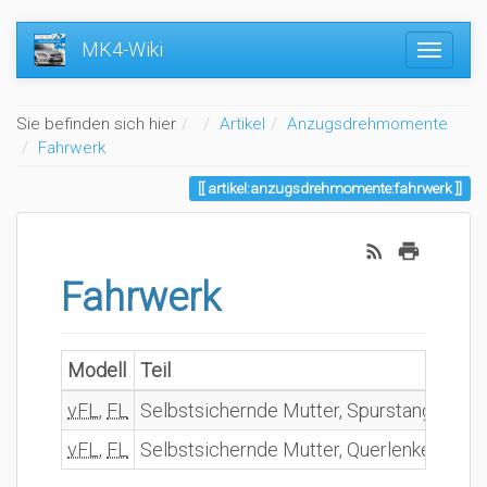
MK4-Wiki
Home
Sie befinden sich hier
Artikel
Anzugsdrehmomente
Fahrwerk
artikel:anzugsdrehmomente:fahrwerk
Fahrwerk
Modell
Teil
vFL
,
FL
Selbstsichernde Mutter, Spurstangenkop
vFL
,
FL
Selbstsichernde Mutter, Querlenker an 