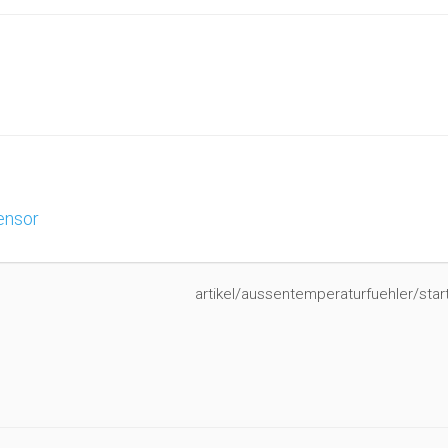
ensor
artikel/aussentemperaturfuehler/start