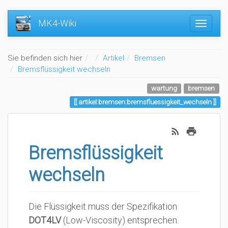
MK4-Wiki
Home
Sie befinden sich hier
Artikel
Bremsen
Bremsflüssigkeit wechseln
wartung
bremsen
artikel:bremsen:bremsfluessigkeit_wechseln
Bremsflüssigkeit
wechseln
Die Flüssigkeit muss der Spezifikation
DOT4LV
(Low-Viscosity) entsprechen.