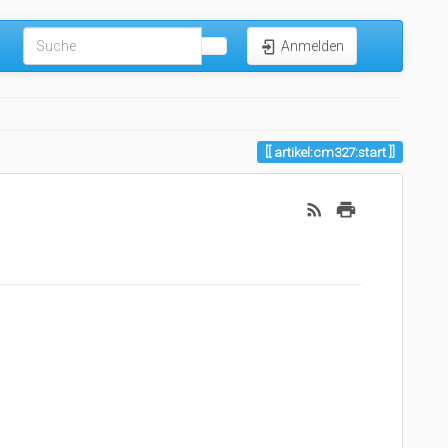
Anmelden
artikel:cm327:start