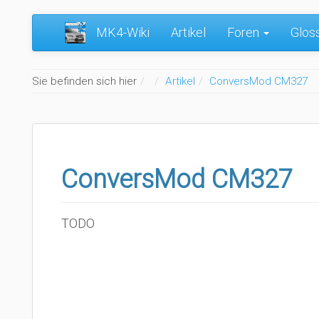
MK4-Wiki
Artikel
Foren
Glos
Home
Sie befinden sich hier
Artikel
ConversMod CM327
ConversMod CM327
TODO