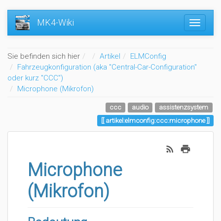
MK4-Wiki
Home
Sie befinden sich hier
Artikel
ELMConfig
Fahrzeugkonfiguration (aka "Central-Car-Configuration"
oder kurz "CCC")
Microphone (Mikrofon)
ccc
audio
assistenzsystem
artikel:elmconfig:ccc:microphone
Microphone
(Mikrofon)