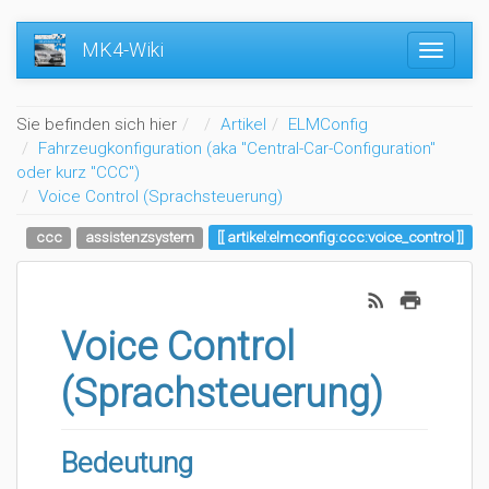
MK4-Wiki
Home
Sie befinden sich hier
Artikel
ELMConfig
Fahrzeugkonfiguration (aka "Central-Car-Configuration"
oder kurz "CCC")
Voice Control (Sprachsteuerung)
ccc
assistenzsystem
artikel:elmconfig:ccc:voice_control
Voice Control
(Sprachsteuerung)
Bedeutung