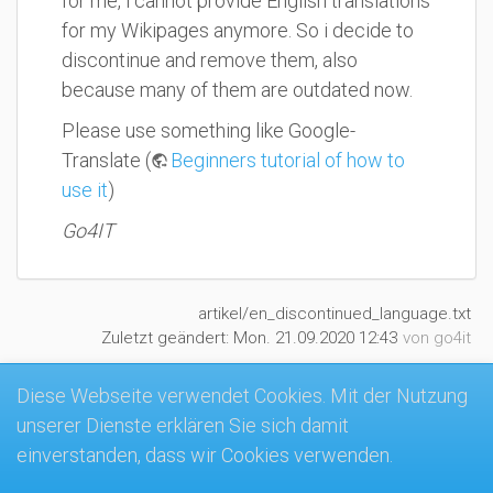
for me, i cannot provide English translations
for my Wikipages anymore. So i decide to
discontinue and remove them, also
because many of them are outdated now.
Please use something like Google-
Translate (
Beginners tutorial of how to
use it
)
Go4IT
artikel/en_discontinued_language.txt
Zuletzt geändert:
Mon. 21.09.2020 12:43
von
go4it
Diese Webseite verwendet Cookies. Mit der Nutzung
unserer Dienste erklären Sie sich damit
MK4-Wiki
einverstanden, dass wir Cookies verwenden.