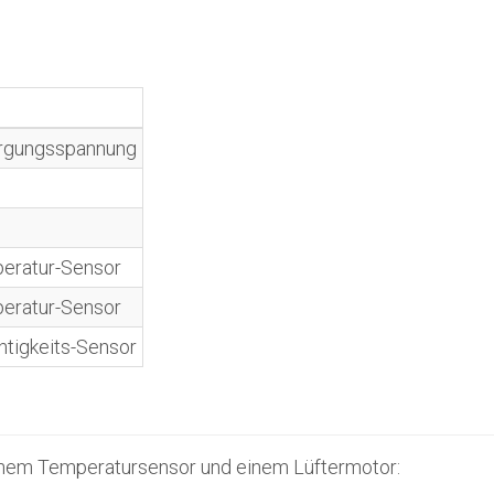
rgungsspannung
peratur-Sensor
peratur-Sensor
htigkeits-Sensor
inem Temperatursensor und einem Lüftermotor: