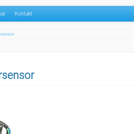
sar
Kontakt
rsensor
rsensor