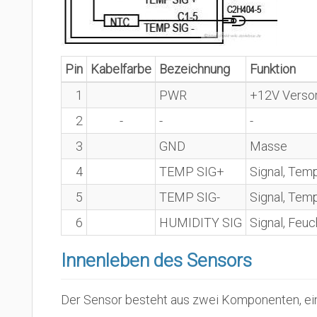
Pin
Kabelfarbe
Bezeichnung
Funktion
1
PWR
+12V Verso
2
-
-
-
3
GND
Masse
4
TEMP SIG+
Signal, Tem
5
TEMP SIG-
Signal, Tem
6
HUMIDITY SIG
Signal, Feuc
Innenleben des Sensors
Der Sensor besteht aus zwei Komponenten, e