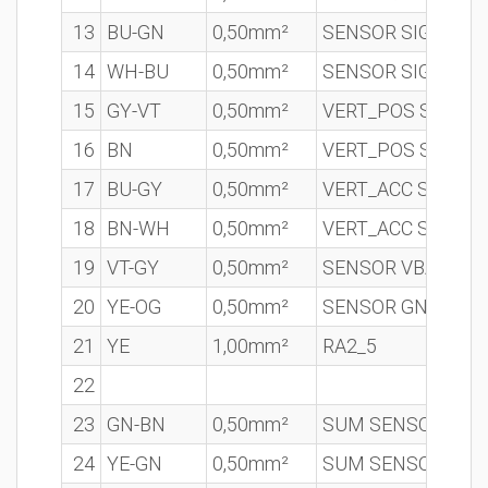
13
BU-GN
0,50mm²
SENSOR SIGNAL
F
14
WH-BU
0,50mm²
SENSOR SIGNAL F
15
GY-VT
0,50mm²
VERT_POS SENSOR
16
BN
0,50mm²
VERT_POS SENSOR
17
BU-GY
0,50mm²
VERT_ACC SENSOR
18
BN-WH
0,50mm²
VERT_ACC SENSOR
19
VT-GY
0,50mm²
SENSOR VBAT
20
YE-OG
0,50mm²
SENSOR GND
21
YE
1,00mm²
RA2_5
22
23
GN-BN
0,50mm²
SUM SENSOR FR 
24
YE-GN
0,50mm²
SUM SENSOR SUP