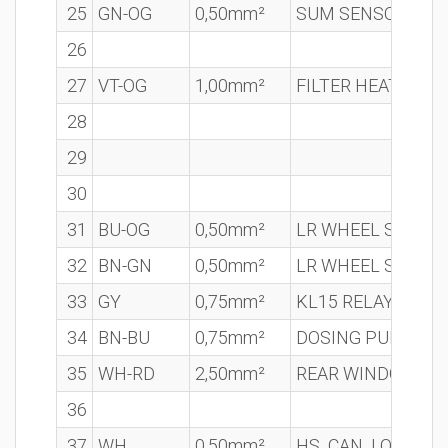
25
GN-OG
0,50mm²
SUM SENSOR SUP
26
27
VT-OG
1,00mm²
FILTER HEATED E
28
29
30
31
BU-OG
0,50mm²
LR WHEEL SENSO
32
BN-GN
0,50mm²
LR WHEEL SENSOR
33
GY
0,75mm²
KL15 RELAY SUPP
34
BN-BU
0,75mm²
DOSING PUMP
35
WH-RD
2,50mm²
REAR WINDOW HE
36
37
WH
0,50mm²
HS_CAN_LOW