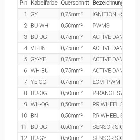
Pin
Kabelfarbe
Querschnitt
Bezeichnung
1
GY
0,75mm²
IGNITION +SIGNA
2
BU-WH
0,50mm²
PWMS
3
BU-OG
0,75mm²
ACTIVE DAMPER F
4
VT-BN
0,75mm²
ACTIVE DAMPER F
5
GY-YE
0,75mm²
ACTIVE DAMPER F
6
WH-BU
0,75mm²
ACTIVE DAMPER F
7
YE-OG
0,75mm²
ECM_PWM
8
BU-OG
0,50mm²
P-RANGE SW/ CLU
9
WH-OG
0,50mm²
RR WHEEL SENSO
10
BN
0,50mm²
RR WHEEL SENSOR
11
BU-OG
0,50mm²
SENSOR SIGNAL F
12
BU-GY
0,50mm²
SENSOR SIGNAL F