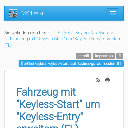
MK4-Wiki
Home
Sie befinden sich hier
Artikel
Keyless-Go System
Fahrzeug mit "Keyless-Start" um "Keyless-Entry" erweitern
(FL)
retrofit
keyless-go
fl
artikel:keyless:keyless-start_auf_keyless-go_aufruesten_fl
Fahrzeug mit
"Keyless-Start" um
"Keyless-Entry"