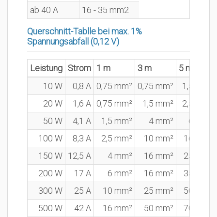
ab 40 A
16 - 35 mm2
Querschnitt-Tablle bei max. 1%
Spannungsabfall (0,12 V)
Leistung
Strom
1 m
3 m
5 m
10 W
0,8 A
0,75 mm²
0,75 mm²
1,5 mm²
20 W
1,6 A
0,75 mm²
1,5 mm²
2,5 mm²
50 W
4,1 A
1,5 mm²
4 mm²
6 mm²
100 W
8,3 A
2,5 mm²
10 mm²
16 mm²
150 W
12,5 A
4 mm²
16 mm²
25 mm²
200 W
17 A
6 mm²
16 mm²
35 mm²
300 W
25 A
10 mm²
25 mm²
50 mm²
500 W
42 A
16 mm²
50 mm²
70 mm²