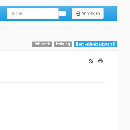
Anmelden
fahrwerk
lenkung
artikel:lenkrad:start