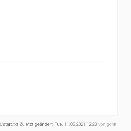
d/start.txt
Zuletzt geändert:
Tue. 11.05.2021 12:28
von
go4it