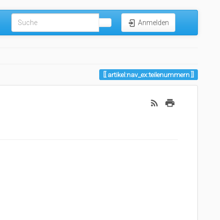
Anmelden
artikel:nav_ex:teilenummern