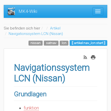
MK4-Wiki
Home
Sie befinden sich hier
Artikel
Navigationssystem LCN (Nissan)
nissan
satnav
lcn
artikel:nav_lcn:start
Navigationssystem
LCN (Nissan)
Grundlagen
funktion