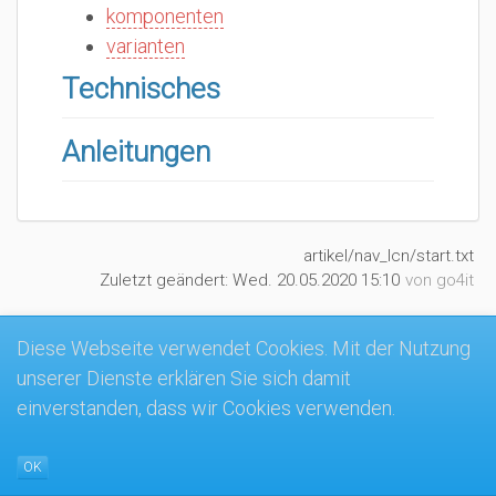
komponenten
varianten
Technisches
Anleitungen
artikel/nav_lcn/start.txt
Zuletzt geändert:
Wed. 20.05.2020 15:10
von
go4it
Diese Webseite verwendet Cookies. Mit der Nutzung
unserer Dienste erklären Sie sich damit
MK4-Wiki
einverstanden, dass wir Cookies verwenden.
OK