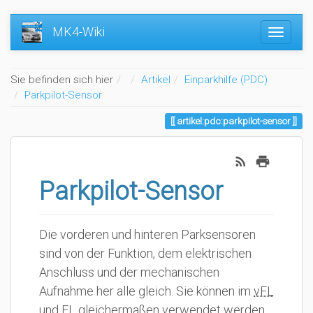
MK4-Wiki
Home
Sie befinden sich hier
Artikel
Einparkhilfe (PDC)
Parkpilot-Sensor
artikel:pdc:parkpilot-sensor
Parkpilot-Sensor
Die vorderen und hinteren Parksensoren
sind von der Funktion, dem elektrischen
Anschluss und der mechanischen
Aufnahme her alle gleich. Sie können im
vFL
und
FL
gleichermaßen verwendet werden.