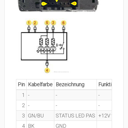
Pin
Kabelfarbe
Bezeichnung
Funktion
1
-
-
-
2
-
-
-
3
GN/BU
STATUS LED PAS
+12V für LED
4
BK
GND