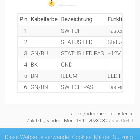
Pin
Kabelfarbe
Bezeichnung
Funktion
1
SWITCH …
Taster „Start
2
STATUS LED …
Status-LED „S
3
GN/BU
STATUS LED PAS
+12V für LED
4
BK
GND
5
BN
ILLUM
LED Hintergr
6
GN/BN
SWITCH PAS
Taster „PDC“ 
artikel/pdc/parkpilot-taster.txt
Zuletzt geändert:
Mon. 13.11.2023 08:07
von
Go4IT
Diese Webseite verwendet Cookies. Mit der Nutzung