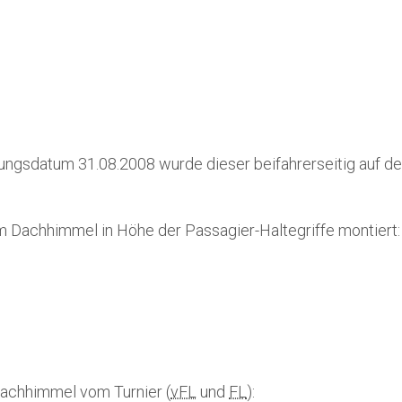
ungsdatum 31.08.2008 wurde dieser beifahrerseitig auf de
m Dachhimmel in Höhe der Passagier-Haltegriffe montiert:
Dachhimmel vom Turnier (
vFL
und
FL
):