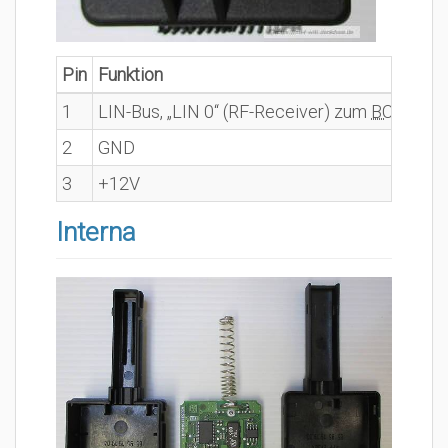
Pin
Funktion
1
LIN-Bus, „LIN 0“ (RF-Receiver) zum
BCM
-C4-
2
GND
3
+12V
Interna