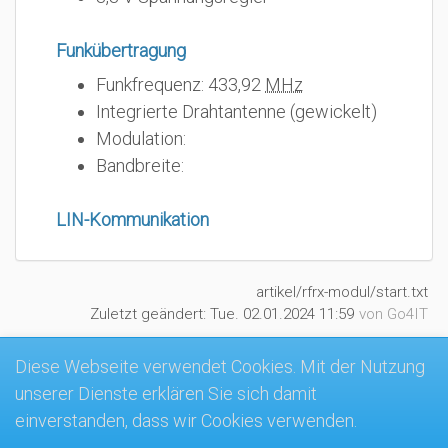
Funkübertragung
Funkfrequenz: 433,92
MHz
Integrierte Drahtantenne (gewickelt)
Modulation:
Bandbreite:
LIN-Kommunikation
artikel/rfrx-modul/start.txt
Zuletzt geändert:
Tue. 02.01.2024 11:59
von
Go4IT
Diese Webseite verwendet Cookies. Mit der Nutzung
unserer Dienste erklären Sie sich damit
MK4-Wiki
einverstanden, dass wir Cookies verwenden.