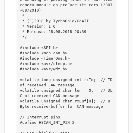
camera module on preFacelift cars (2007
-08/2010)

 *

 * (C)2018 by TychoGold/Go4IT

 * Version: 1.0

 * Release: 28.08.2018 20:39

 */

#include <SPI.h>

#include <mcp_can.h>

#include <TimerOne.h>

#include <avr/sleep.h>

#include <avr/wdt.h>

volatile long unsigned int rxId;  // ID 
of received CAN message

volatile unsigned char len = 0;   // DL
C of received CAN message

volatile unsigned char rxBuf[8];  // 8 
Byte receive-buffer for CAN message

// Interrupt pins

#define HSCAN_INT_PIN 2
