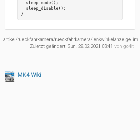
  sleep_mode();

  sleep_disable();

}
artikel/rueckfahrkamera/rueckfahrkamera/lenkwinkelanzeige_im_
Zuletzt geändert:
Sun. 28.02.2021 08:41
von
go4it
MK4-Wiki