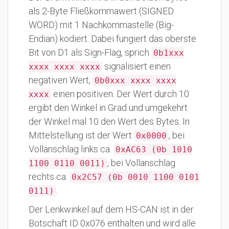
als 2-Byte Fließkommawert (SIGNED
WORD) mit 1 Nachkommastelle (Big-
Endian) kodiert. Dabei fungiert das oberste
Bit von D1 als Sign-Flag, sprich
0b1xxx
signalisiert einen
xxxx xxxx xxxx
negativen Wert,
0b0xxx xxxx xxxx
einen positiven. Der Wert durch 10
xxxx
ergibt den Winkel in Grad und umgekehrt
der Winkel mal 10 den Wert des Bytes. In
Mittelstellung ist der Wert
, bei
0x0000
Vollanschlag links ca.
0xAC63 (0b 1010
, bei Vollanschlag
1100 0110 0011)
rechts ca.
0x2C57 (0b 0010 1100 0101
.
0111)
Der Lenkwinkel auf dem HS-CAN ist in der
Botschaft ID 0x076 enthalten und wird alle