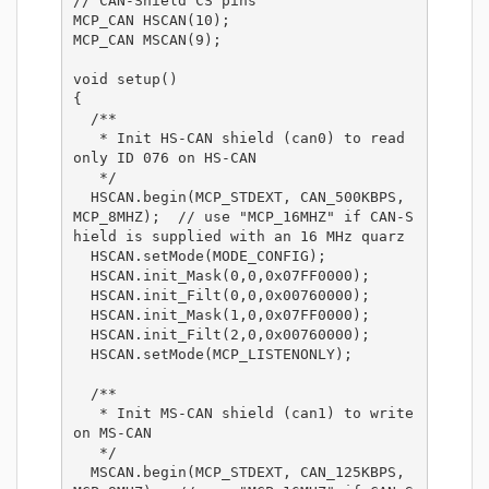
// CAN-Shield CS pins

MCP_CAN HSCAN(10);

MCP_CAN MSCAN(9);

void setup()

{

  /**

   * Init HS-CAN shield (can0) to read 
only ID 076 on HS-CAN

   */

  HSCAN.begin(MCP_STDEXT, CAN_500KBPS, 
MCP_8MHZ);  // use "MCP_16MHZ" if CAN-S
hield is supplied with an 16 MHz quarz

  HSCAN.setMode(MODE_CONFIG);

  HSCAN.init_Mask(0,0,0x07FF0000);

  HSCAN.init_Filt(0,0,0x00760000);

  HSCAN.init_Mask(1,0,0x07FF0000);

  HSCAN.init_Filt(2,0,0x00760000);

  HSCAN.setMode(MCP_LISTENONLY);

  /**

   * Init MS-CAN shield (can1) to write 
on MS-CAN

   */

  MSCAN.begin(MCP_STDEXT, CAN_125KBPS, 