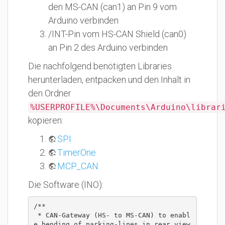
den MS-CAN (can1) an Pin 9 vom
Arduino verbinden
/INT-Pin vom HS-CAN Shield (can0)
an Pin 2 des Arduino verbinden
Die nachfolgend benötigten Libraries
herunterladen, entpacken und den Inhalt in
den Ordner
%USERPROFILE%\Documents\Arduino\librar
kopieren:
SPI
TimerOne
MCP_CAN
Die Software (INO):
/**

 * CAN-Gateway (HS- to MS-CAN) to enabl
e bending of parking-lines in rear view 