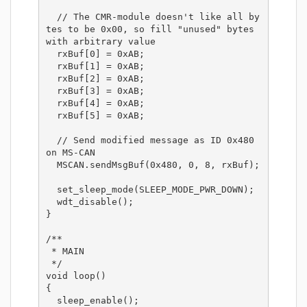
  // The CMR-module doesn't like all by
tes to be 0x00, so fill "unused" bytes 
with arbitrary value

  rxBuf[0] = 0xAB;

  rxBuf[1] = 0xAB;

  rxBuf[2] = 0xAB;

  rxBuf[3] = 0xAB;

  rxBuf[4] = 0xAB;

  rxBuf[5] = 0xAB;

  // Send modified message as ID 0x480 
on MS-CAN

  MSCAN.sendMsgBuf(0x480, 0, 8, rxBuf);

  set_sleep_mode(SLEEP_MODE_PWR_DOWN);

  wdt_disable();

}

/**

 * MAIN

 */

void loop()

{

  sleep_enable();
