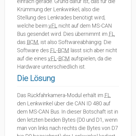
einfach gerade. Grund dafür ist, das für die
Krümmung der Lenkwinkel, also die
Stellung des Lenkrades benötigt wird,
welche beim
vFL
nicht auf dem MS-CAN
Bus gesendet wird. Dies übernimmt im
FL
das
BCM
, ist also Softwareabhängig. Die
Software des
FL
-
BCM
lässt sich aber nicht
auf die eines
vFL
-
BCM
aufspielen, da die
Hardware unterschiedlich ist.
Die Lösung
Das Rückfahrkamera-Modul erhält im
FL
den Lenkwinkel über die CAN ID 480 auf
dem MS-CAN Bus. In dieser Botschaft ist in
den letzten beiden Bytes (D0 und D1, wenn
man von links nach rechts die Bytes von D7