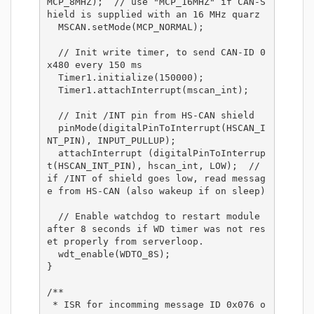
MCP_8MHZ);  // use "MCP_16MHZ" if CAN-S
hield is supplied with an 16 MHz quarz

  MSCAN.setMode(MCP_NORMAL);

  // Init write timer, to send CAN-ID 0
x480 every 150 ms

  Timer1.initialize(150000);

  Timer1.attachInterrupt(mscan_int);

  // Init /INT pin from HS-CAN shield

  pinMode(digitalPinToInterrupt(HSCAN_I
NT_PIN), INPUT_PULLUP);

  attachInterrupt (digitalPinToInterrup
t(HSCAN_INT_PIN), hscan_int, LOW);  // 
if /INT of shield goes low, read messag
e from HS-CAN (also wakeup if on sleep)

  // Enable watchdog to restart module 
after 8 seconds if WD timer was not res
et properly from serverloop.

  wdt_enable(WDTO_8S);

}

/**

 * ISR for incomming message ID 0x076 o