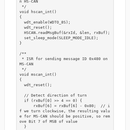
n HS-CAN

 */

void hscan_int()

{

  wdt_enable(WDTO_8S);

  wdt_reset();

  HSCAN.readMsgBuf(&rxId, &len, rxBuf);

  set_sleep_mode(SLEEP_MODE_IDLE);

}

/**

 * ISR for sending message ID 0x480 on 
MS-CAN

 */

void mscan_int()

{

  wdt_reset();

  // Detect direction of turn

  if (rxBuf[0] >> 4 == 0) {

      rxBuf[6] = rxBuf[6] - 0x80;  // i
f we turn clockwise, the resulting valu
e for MS-CAN should be positive, so rem
ove Bit 7 of MSB of value

  }
