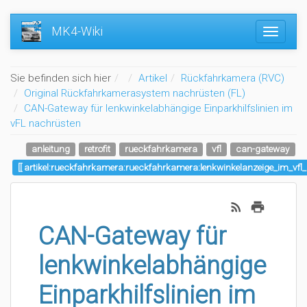
MK4-Wiki
Home
Sie befinden sich hier
Artikel
Rückfahrkamera (RVC)
Original Rückfahrkamerasystem nachrüsten (FL)
CAN-Gateway für lenkwinkelabhängige Einparkhilfslinien im
vFL nachrüsten
anleitung
retrofit
rueckfahrkamera
vfl
can-gateway
artikel:rueckfahrkamera:rueckfahrkamera:lenkwinkelanzeige_im_vfl
CAN-Gateway für
lenkwinkelabhängige
Einparkhilfslinien im