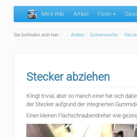
MK4-Wiki
Artikel
Foren
Glos
Home
Sie befinden sich hier
Artikel
Scheinwerfer
Steck
Stecker abziehen
Klingt trivial, aber so manch einer hat sich d
der Stecker aufgrund der integrierten Gummid
Einen kleinen Flachschraubendreher wie gezeig