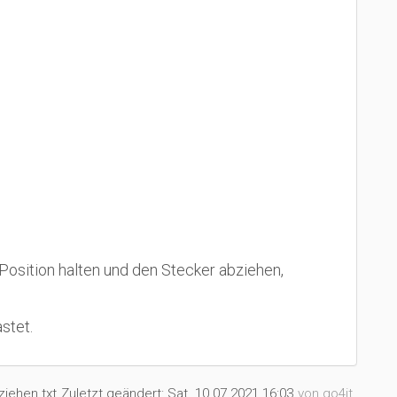
Position halten und den Stecker abziehen,
stet.
ziehen.txt
Zuletzt geändert:
Sat. 10.07.2021 16:03
von
go4it