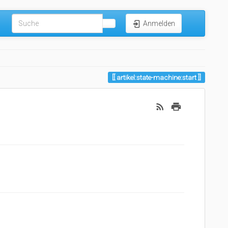
Anmelden
artikel:state-machine:start