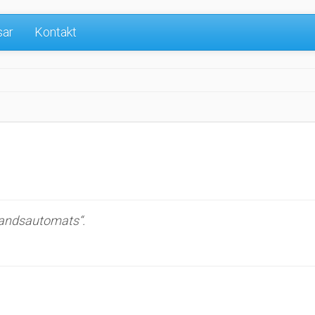
sar
Kontakt
standsautomats“.