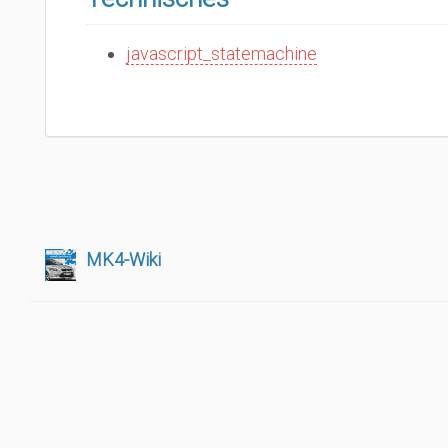
javascript_statemachine
MK4-Wiki