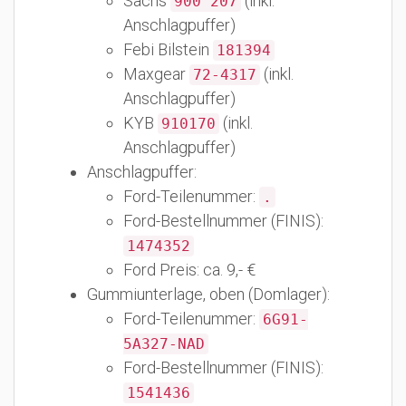
Sachs
(inkl.
900 207
Anschlagpuffer)
Febi Bilstein
181394
Maxgear
(inkl.
72-4317
Anschlagpuffer)
KYB
(inkl.
910170
Anschlagpuffer)
Anschlagpuffer:
Ford-Teilenummer:
.
Ford-Bestellnummer (FINIS):
1474352
Ford Preis: ca. 9,- €
Gummiunterlage, oben (Domlager):
Ford-Teilenummer:
6G91-
5A327-NAD
Ford-Bestellnummer (FINIS):
1541436