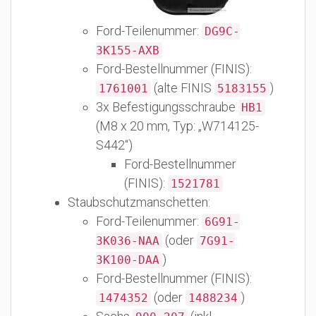
Ford-Teilenummer:
DG9C-
3K155-AXB
Ford-Bestellnummer (FINIS):
(alte FINIS
)
1761001
5183155
3x Befestigungsschraube
HB1
(M8 x 20 mm, Typ: „W714125-
S442“)
Ford-Bestellnummer
(FINIS):
1521781
Staubschutzmanschetten:
Ford-Teilenummer:
6G91-
(oder
3K036-NAA
7G91-
)
3K100-DAA
Ford-Bestellnummer (FINIS):
(oder
)
1474352
1488234