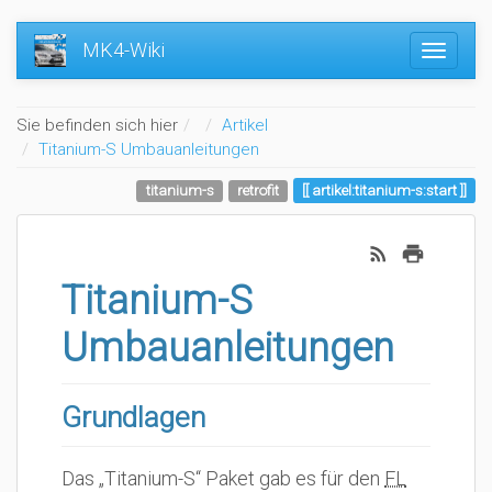
MK4-Wiki
Home
Sie befinden sich hier
Artikel
Titanium-S Umbauanleitungen
titanium-s
retrofit
artikel:titanium-s:start
Titanium-S
Umbauanleitungen
Grundlagen
Das „Titanium-S“ Paket gab es für den
FL