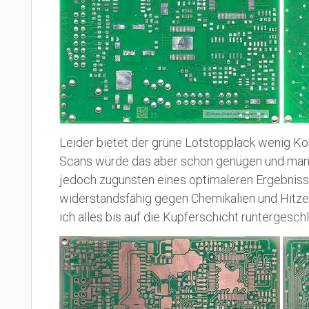
Leider bietet der grüne Lötstopplack wenig K
Scans würde das aber schon genügen und man k
jedoch zugunsten eines optimaleren Ergebnisses
widerstandsfähig gegen Chemikalien und Hitze 
ich alles bis auf die Kupferschicht runtergeschl