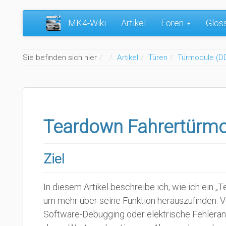
MK4-Wiki
Artikel
Foren
Glos
Home
Sie befinden sich hier
Artikel
Türen
Türmodule (D
Teardown Fahrertürmo
Ziel
In diesem Artikel beschreibe ich, wie ich ein 
um mehr über seine Funktion herauszufinden. V
Software-Debugging oder elektrische Fehlerana