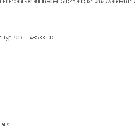
eiterbahnverlauf in einen Stromlaufplan umzuwandeln müs
m Typ 7G9T-14B533-CD:
 aus: