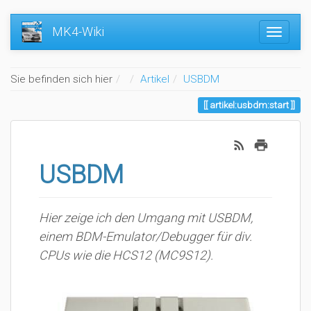
MK4-Wiki
Home
Sie befinden sich hier
Artikel
USBDM
artikel:usbdm:start
USBDM
Hier zeige ich den Umgang mit USBDM,
einem BDM-Emulator/Debugger für div.
CPUs wie die HCS12 (MC9S12).