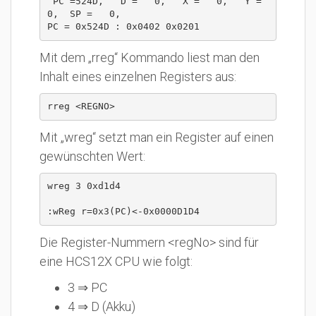
 PC =524D,   D =   0,   X =   0,   Y =   
0,  SP =   0,

PC = 0x524D : 0x0402 0x0201
Mit dem „rreg“ Kommando liest man den
Inhalt eines einzelnen Registers aus:
rreg <REGNO>
Mit „wreg“ setzt man ein Register auf einen
gewünschten Wert:
wreg 3 0xd1d4

:wReg r=0x3(PC)<-0x0000D1D4
Die Register-Nummern <regNo> sind für
eine HCS12X CPU wie folgt:
3 ⇒ PC
4 ⇒ D (Akku)