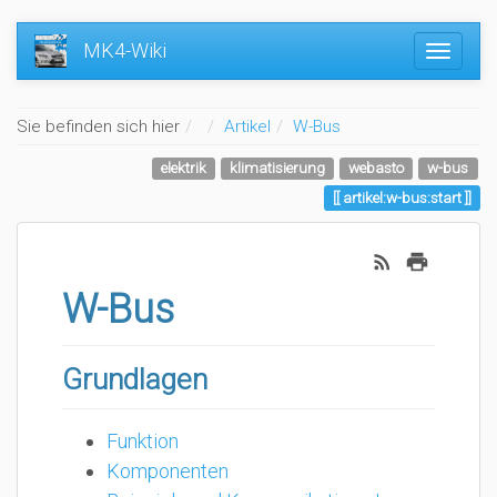
MK4-Wiki
Home
Sie befinden sich hier
Artikel
W-Bus
elektrik
klimatisierung
webasto
w-bus
artikel:w-bus:start
W-Bus
Grundlagen
Funktion
Komponenten