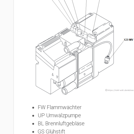
FW Flammwächter
UP Umwälzpumpe
BL Brennluftgebläse
GS Glühstift