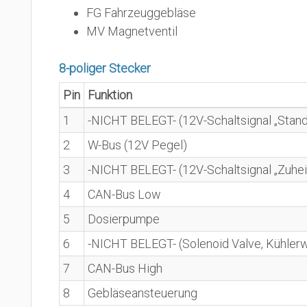
FG Fahrzeuggebläse
MV Magnetventil
8-poliger Stecker
Pin
Funktion
1
-NICHT BELEGT- (12V-Schaltsignal „Stand
2
W-Bus (12V Pegel)
3
-NICHT BELEGT- (12V-Schaltsignal „Zuhei
4
CAN-Bus Low
5
Dosierpumpe
6
-NICHT BELEGT- (Solenoid Valve, Kühler
7
CAN-Bus High
8
Gebläseansteuerung