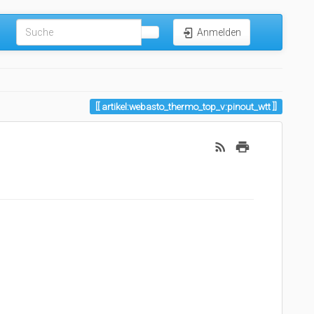
Anmelden
artikel:webasto_thermo_top_v:pinout_wtt