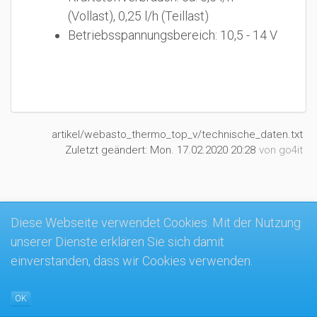
(Vollast), 0,25 l/h (Teillast)
Betriebsspannungsbereich: 10,5 - 14 V
artikel/webasto_thermo_top_v/technische_daten.txt
Zuletzt geändert:
Mon. 17.02.2020 20:28
von
go4it
MK4-Wiki
Diese Webseite verwendet Cookies. Mit der Nutzung
unserer Dienste erklären Sie sich damit
einverstanden, dass wir Cookies verwenden.
OK