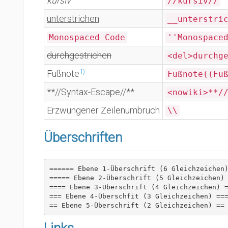
kursiv
//kursiv//
unterstrichen
__unterstri
Monospaced Code
''Monospace
durchgestrichen
<del>durchg
1)
Fußnote
Fußnote((Fu
**//Syntax-Escape//**
<nowiki>**/
Erzwungener Zeilenumbruch
\\
Überschriften
====== Ebene 1-Überschrift (6 Gleichzeichen)
===== Ebene 2-Überschrift (5 Gleichzeichen) 
==== Ebene 3-Überschrift (4 Gleichzeichen) =
=== Ebene 4-Überschfit (3 Gleichzeichen) ===
== Ebene 5-Überschrift (2 Gleichzeichen) ==