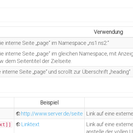
Verwendung
die interne Seite „page“ im Namespace „ns1:ns2:“
die interne Seite „page“ im gleichen Namespace, mit Anzei
w. dem Seitentitel der Zielseite.
e interne Seite „page“ und scrollt zur Überschrift „heading“
Beispiel
http://www.server.de/seite
Link auf eine extern
Linktext
Link auf eine extern
xt]]
anstelle der vollen
U