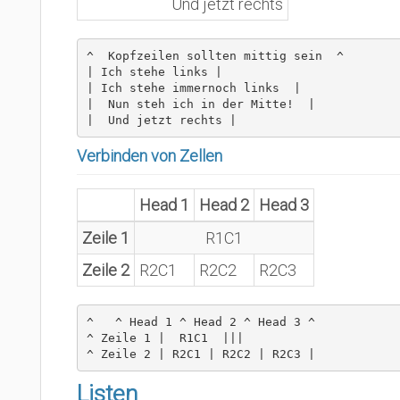
Und jetzt rechts
^  Kopfzeilen sollten mittig sein  ^

| Ich stehe links |

| Ich stehe immernoch links  |

|  Nun steh ich in der Mitte!  |

|  Und jetzt rechts |
Verbinden von Zellen
Head 1
Head 2
Head 3
Zeile 1
R1C1
Zeile 2
R2C1
R2C2
R2C3
^   ^ Head 1 ^ Head 2 ^ Head 3 ^

^ Zeile 1 |  R1C1  |||

^ Zeile 2 | R2C1 | R2C2 | R2C3 |
Listen