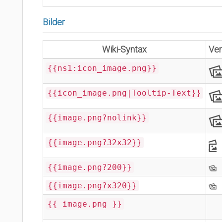
Bilder
Wiki-Syntax
Ve
{{ns1:icon_image.png}}
{{icon_image.png|Tooltip-Text}}
{{image.png?nolink}}
{{image.png?32x32}}
{{image.png?200}}
{{image.png?x320}}
{{ image.png }}