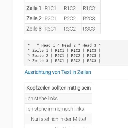
Zeile 1
R1C1
R1C2
R1C3
Zeile 2
R2C1
R2C2
R2C3
Zeile 3
R3C1
R3C2
R3C3
^   ^ Head 1 ^ Head 2 ^ Head 3 ^

^ Zeile 1 | R1C1 | R1C2 | R1C3 |

^ Zeile 2 | R2C1 | R2C2 | R2C3 |

^ Zeile 3 | R3C1 | R3C2 | R3C3 |
Ausrichtung von Text in Zellen
Kopfzeilen sollten mittig sein
Ich stehe links
Ich stehe immernoch links
Nun steh ich in der Mitte!