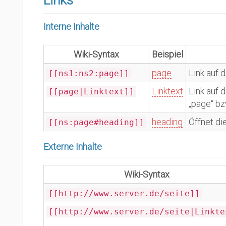
Links
Interne Inhalte
Wiki-Syntax
Beispiel
page
Link auf 
[[ns1:ns2:page]]
Linktext
Link auf 
[[page|Linktext]]
„page“ bz
heading
Öffnet di
[[ns:page#heading]]
Externe Inhalte
Wiki-Syntax
[[http://www.server.de/seite]]
[[http://www.server.de/seite|Linkte