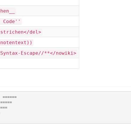
chen__
d Code''
estrichen</del>
ßnotentext))
/Syntax-Escape//**</nowiki>
 ======

=====

===


