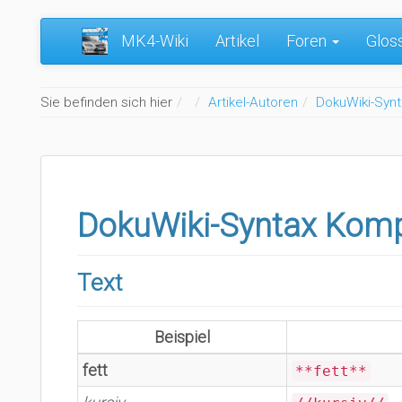
MK4-Wiki
Artikel
Foren
Glos
Home
Sie befinden sich hier
Artikel-Autoren
DokuWiki-Syn
DokuWiki-Syntax Kom
Text
Beispiel
fett
**fett**