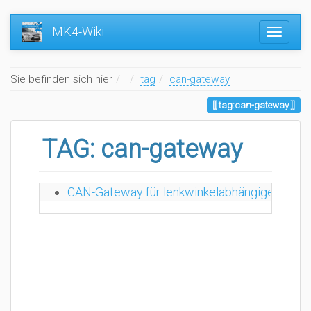
MK4-Wiki
Home
Sie befinden sich hier
tag
can-gateway
tag:can-gateway
TAG: can-gateway
CAN-Gateway für lenkwinkelabhängige Einpark