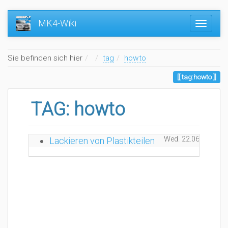
MK4-Wiki
Home
Sie befinden sich hier
tag
howto
tag:howto
TAG: howto
Wed. 22.06.2022 13
Lackieren von Plastikteilen