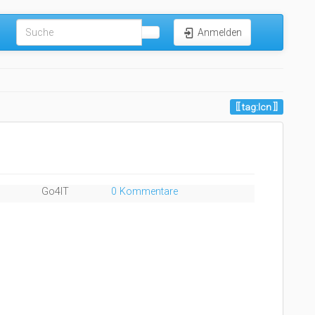
Anmelden
tag:lcn
Go4IT
0 Kommentare