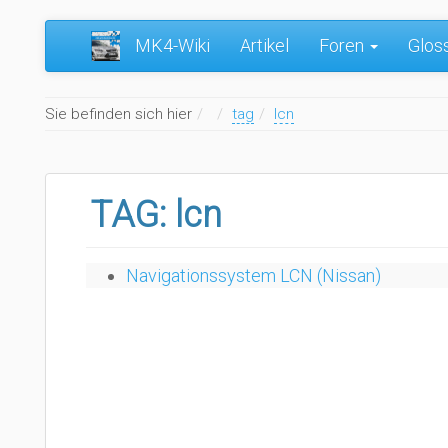
MK4-Wiki
Artikel
Foren
Glos
Home
Sie befinden sich hier
tag
lcn
TAG: lcn
Navigationssystem LCN (Nissan)