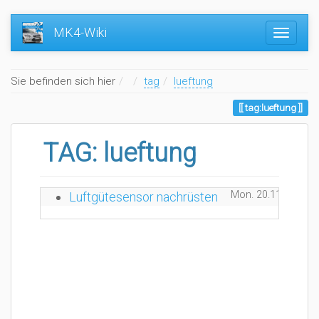
MK4-Wiki
Home
Sie befinden sich hier
tag
lueftung
tag:lueftung
TAG: lueftung
Mon. 20.11.2023 0
Luftgütesensor nachrüsten